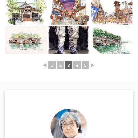
◄
1
2
3
4
5
►