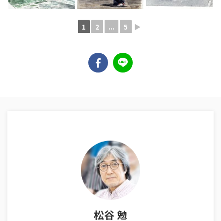
1
2
...
5
►
松谷 勉